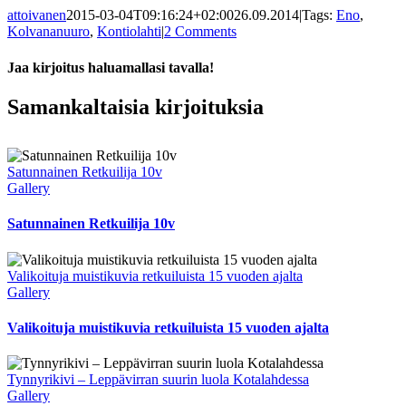
attoivanen
2015-03-04T09:16:24+02:00
26.09.2014
|
Tags:
Eno
,
Kolvananuuro
,
Kontiolahti
|
2 Comments
Jaa kirjoitus haluamallasi tavalla!
Facebook
X
Reddit
LinkedIn
Tumblr
Pinterest
Vk
Sähköposti
Samankaltaisia kirjoituksia
Satunnainen Retkuilija 10v
Gallery
Satunnainen Retkuilija 10v
Valikoituja muistikuvia retkuiluista 15 vuoden ajalta
Gallery
Valikoituja muistikuvia retkuiluista 15 vuoden ajalta
Tynnyrikivi – Leppävirran suurin luola Kotalahdessa
Gallery