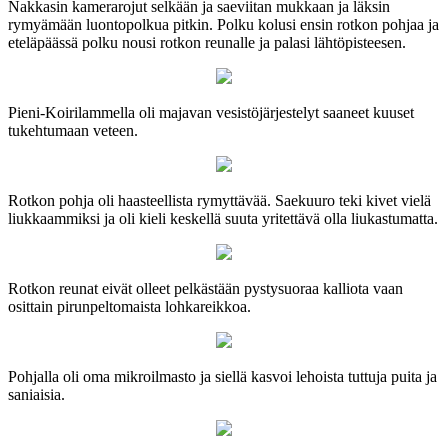
Nakkasin kamerarojut selkään ja saeviitan mukkaan ja läksin
rymyämään luontopolkua pitkin. Polku kolusi ensin rotkon pohjaa ja
eteläpäässä polku nousi rotkon reunalle ja palasi lähtöpisteesen.
Pieni-Koirilammella oli majavan vesistöjärjestelyt saaneet kuuset
tukehtumaan veteen.
Rotkon pohja oli haasteellista rymyttävää. Saekuuro teki kivet vielä
liukkaammiksi ja oli kieli keskellä suuta yritettävä olla liukastumatta.
Rotkon reunat eivät olleet pelkästään pystysuoraa kalliota vaan
osittain pirunpeltomaista lohkareikkoa.
Pohjalla oli oma mikroilmasto ja siellä kasvoi lehoista tuttuja puita ja
saniaisia.