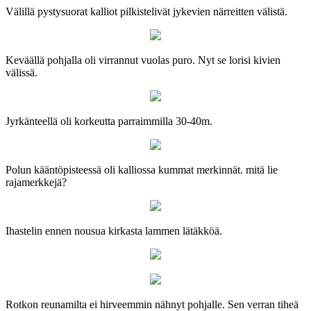
Välillä pystysuorat kalliot pilkistelivät jykevien närreitten välistä.
Keväällä pohjalla oli virrannut vuolas puro. Nyt se lorisi kivien
välissä.
Jyrkänteellä oli korkeutta parraimmilla 30-40m.
Polun kääntöpisteessä oli kalliossa kummat merkinnät. mitä lie
rajamerkkejä?
Ihastelin ennen nousua kirkasta lammen lätäkköä.
Rotkon reunamilta ei hirveemmin nähnyt pohjalle. Sen verran tiheä