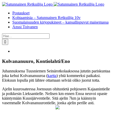
Skip
to
Postaukset
content
Kohtaamisia – Satunnainen Retkuilija 10v
Suomalaisuuden kirjopukineet – kansallispuvut maisemassa
Anssi Toivanen
Etsi
...
Katso
kuvaa
isompana
Kolvananuuro, Kontiolahti/Eno
Juhannuksena Tuusniemen Seinärotkolaaksossa jututin pariskuntaa
joka kehui Kolvananuuroa (
kartta
) yhtä kommeeksi paikaksi.
Elokuun lopulla piti lähtee ottamaan selvää oliko juorut totta.
Ajelin kuurosateessa Joensuun ohitustietä pohjoseen Kajaanintielle
ja poikkesin Lieksantielle. Nelisen km ennen Enoa neuvoi opaste
kääntymään Kuusijärventielle. Sitä ajelin 7km ja käännyin
vasemmalle Kolvananuurontielle, jonka ajelin perille asti.