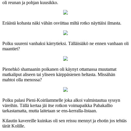
oli reunan ja pohjan kuusikko.
Eräästä kohasta näki vähän osviittaa miltä rotko näyttäisi ilmasta.
Polku suureni vanhaksi kärrytieksi. Tälläisiäkö ne ennen vanhaan oli
maantiet?
Pienehkö shamaanin poikanen oli käynyt ottamassa muutamat
matkaliput aliseen tai yliseen kärppäsienen heltasta. Missähän
mahtoi olla menossa?
Polku palasi Pieni-Koirilammelle joka alkoi valmistautua syssyn
väreihin. Tällä kertaa jäi itse rotkon voimapaikka Pahakallio
tarkastamatta, mutta laitetaan se ens-kerralla-listaan.
Kilautin kavereille kuinkas oli sen reissu mennyt ja ehotin jos tehtäs
tärät Kolille.