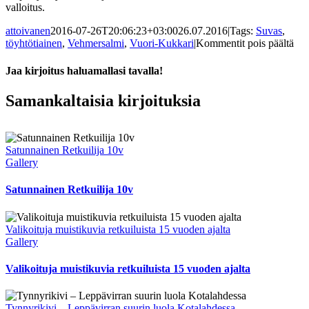
valloitus.
attoivanen
2016-07-26T20:06:23+03:00
26.07.2016
|
Tags:
Suvas
,
art
töyhtötiainen
,
Vehmersalmi
,
Vuori-Kukkari
|
Kommentit pois päältä
Vuo
Kuk
Jaa kirjoitus haluamallasi tavalla!
nii
Suv
Facebook
X
Reddit
LinkedIn
Tumblr
Pinterest
Vk
Sähköposti
Samankaltaisia kirjoituksia
Satunnainen Retkuilija 10v
Gallery
Satunnainen Retkuilija 10v
Valikoituja muistikuvia retkuiluista 15 vuoden ajalta
Gallery
Valikoituja muistikuvia retkuiluista 15 vuoden ajalta
Tynnyrikivi – Leppävirran suurin luola Kotalahdessa