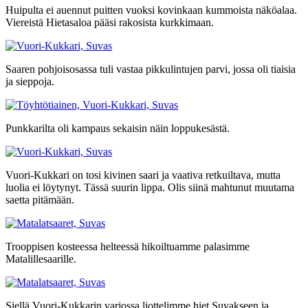
Huipulta ei auennut puitten vuoksi kovinkaan kummoista näköalaa.
Viereistä Hietasaloa pääsi rakosista kurkkimaan.
Saaren pohjoisosassa tuli vastaa pikkulintujen parvi, jossa oli tiaisia
ja sieppoja.
Punkkarilta oli kampaus sekaisin näin loppukesästä.
Vuori-Kukkari on tosi kivinen saari ja vaativa retkuiltava, mutta
luolia ei löytynyt. Tässä suurin lippa. Olis siinä mahtunut muutama
saetta pitämään.
Trooppisen kosteessa helteessä hikoiltuamme palasimme
Matalillesaarille.
Siellä Vuori-Kukkarin varjossa liottelimme hiet Suvakseen ja