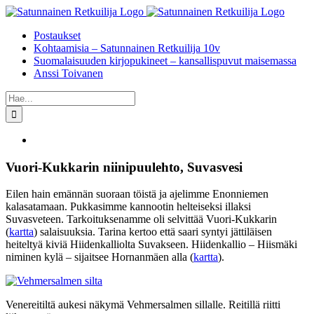
Skip
to
Postaukset
content
Kohtaamisia – Satunnainen Retkuilija 10v
Suomalaisuuden kirjopukineet – kansallispuvut maisemassa
Anssi Toivanen
Etsi
...
Katso
kuvaa
isompana
Vuori-Kukkarin niinipuulehto, Suvasvesi
Eilen hain emännän suoraan töistä ja ajelimme Enonniemen
kalasatamaan. Pukkasimme kannootin helteiseksi illaksi
Suvasveteen. Tarkoituksenamme oli selvittää Vuori-Kukkarin
(
kartta
) salaisuuksia. Tarina kertoo että saari syntyi jättiläisen
heiteltyä kiviä Hiidenkalliolta Suvakseen. Hiidenkallio – Hiismäki
niminen kylä – sijaitsee Hornanmäen alla (
kartta
).
Venereitiltä aukesi näkymä Vehmersalmen sillalle. Reitillä riitti