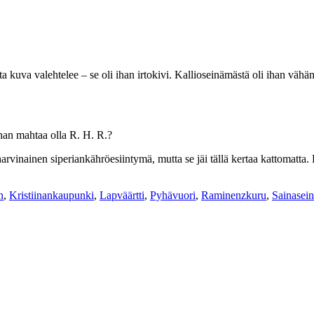
 mutta kuva valehtelee – se oli ihan irtokivi. Kallioseinämästä oli ihan v
han mahtaa olla R. H. R.?
 harvinainen siperiankähröesiintymä, mutta se jäi tällä kertaa kattomat
n
,
Kristiinankaupunki
,
Lapväärtti
,
Pyhävuori
,
Raminenzkuru
,
Sainasei