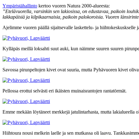
Ympäristähallinto
kertoo vuoren Natura 2000-alueesta:
”Etelävuorella, varsinkin sen lakiosissa, on edustavaa, paikoin louhi
lakkapäisiä ja kilpikaarnaisia, paikoin palokoroisia. Vuoren länsirin
Ajelimme vuoren päällä sijaitsevalle laskettelu- ja hiihtokeskuskselle
Kylläpäs meillä loksahti suut auki, kun näimme suuren suuren pirunpe
Savossa pirunpeltojen kivet ovat suuria, mutta Pyhävuoren kivet olivat 
Pellossa erottui selvästi eri ikäisten muinaisrantojen rantatörmät.
Emme mekään löytäneet merkkejä jatulintarhasta, mutta lakialueella ol
Hiihtoura nousi melkein laelle ja sen mutkassa oli laavu. Tankkasimme