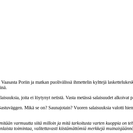
Vaasasta Poriin ja matkan puolivälissä ihmettelin kylttejä lasketteluke
inä.
suuksia, joita ei löytynyt netistä. Vasta metässä salaisuudet alkoivat p
la Bastuväggen. Mikä se on? Saunajotain? Vuoren salaisuuksia valotti hi
mitään varmuutta siitä milloin ja mitä tarkoitusta varten kuoppia on te
aista toimintaa, valitettavasti kiistämättömiä merkkejä muinaisjäännö