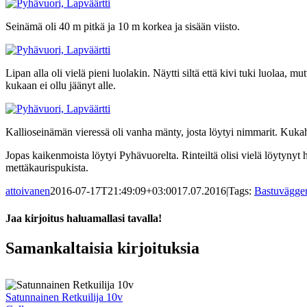
Seinämä oli 40 m pitkä ja 10 m korkea ja sisään viisto.
Lipan alla oli vielä pieni luolakin. Näytti siltä että kivi tuki luolaa,
kukaan ei ollu jäänyt alle.
Kallioseinämän vieressä oli vanha mänty, josta löytyi nimmarit. Kuka
Jopas kaikenmoista löytyi Pyhävuorelta. Rinteiltä olisi vielä löytynyt
mettäkaurispukista.
attoivanen
2016-07-17T21:49:09+03:00
17.07.2016
|
Tags:
Bastuvägge
Jaa kirjoitus haluamallasi tavalla!
Facebook
X
Reddit
LinkedIn
Tumblr
Pinterest
Vk
Sähköposti
Samankaltaisia kirjoituksia
Satunnainen Retkuilija 10v