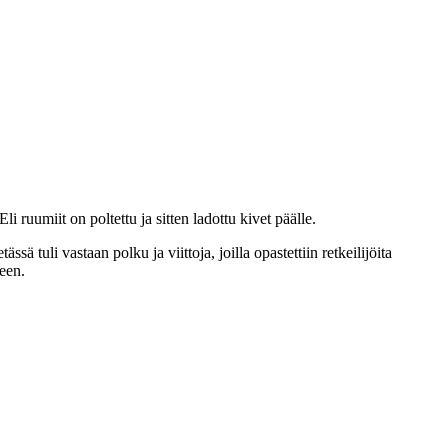
i ruumiit on poltettu ja sitten ladottu kivet päälle.
tuli vastaan polku ja viittoja, joilla opastettiin retkeilijöita
leen.