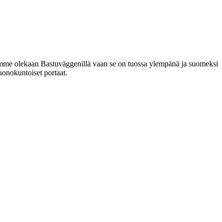
ä emme olekaan Bastuväggenillä vaan se on tuossa ylempänä ja suomeksi
onokuntoiset portaat.