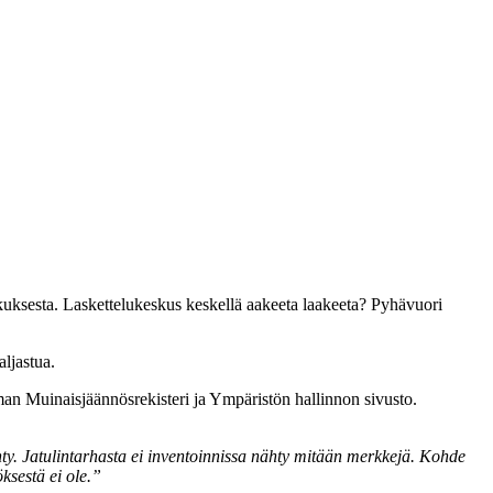
skuksesta. Laskettelukeskus keskellä aakeeta laakeeta? Pyhävuori
aljastua.
eman Muinaisjäännösrekisteri ja Ympäristön hallinnon sivusto.
hty. Jatulintarhasta ei inventoinnissa nähty mitään merkkejä. Kohde
ksestä ei ole.”