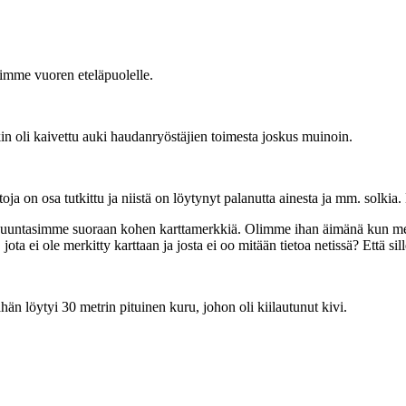
imme vuoren eteläpuolelle.
n oli kaivettu auki haudanryöstäjien toimesta joskus muinoin.
a on osa tutkittu ja niistä on löytynyt palanutta ainesta ja mm. solkia. El
 suuntasimme suoraan kohen karttamerkkiä. Olimme ihan äimänä kun metässä 
, jota ei ole merkitty karttaan ja josta ei oo mitään tietoa netissä? Että sil
än löytyi 30 metrin pituinen kuru, johon oli kiilautunut kivi.