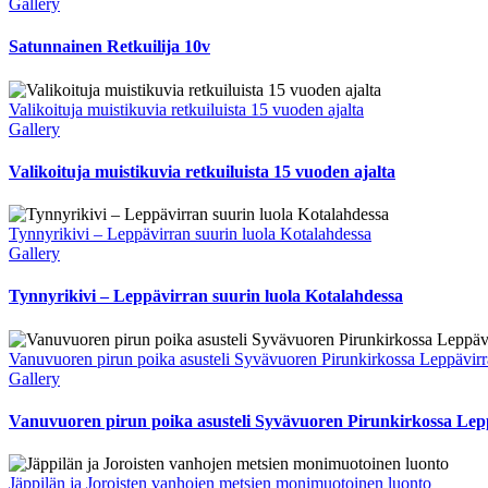
Gallery
Satunnainen Retkuilija 10v
Valikoituja muistikuvia retkuiluista 15 vuoden ajalta
Gallery
Valikoituja muistikuvia retkuiluista 15 vuoden ajalta
Tynnyrikivi – Leppävirran suurin luola Kotalahdessa
Gallery
Tynnyrikivi – Leppävirran suurin luola Kotalahdessa
Vanuvuoren pirun poika asusteli Syvävuoren Pirunkirkossa Leppävirr
Gallery
Vanuvuoren pirun poika asusteli Syvävuoren Pirunkirkossa Lep
Jäppilän ja Joroisten vanhojen metsien monimuotoinen luonto