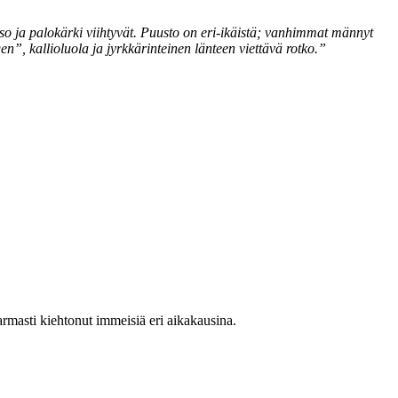
tso ja palokärki viihtyvät. Puusto on eri-ikäistä; vanhimmat männyt
n”, kallioluola ja jyrkkärinteinen länteen viettävä rotko.”
rmasti kiehtonut immeisiä eri aikakausina.