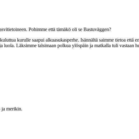
kasvitietoineen. Pohimme että tämäkö oli se Bastuväggen?
 kuluttua kurulle saapui alkuasukasperhe. Isännältä saimme tietoa ett
 luola. Läksimme talsimaan polkua ylöspäin ja matkalla tuli vastaan hu
 ja merikin.