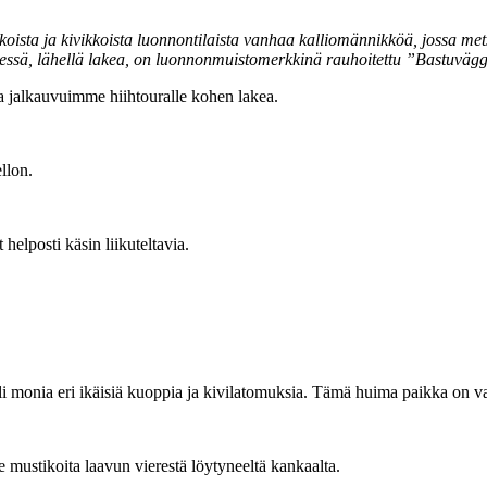
kkoista ja kivikkoista luonnontilaista vanhaa kalliomännikköä, jossa me
teessä, lähellä lakea, on luonnonmuistomerkkinä rauhoitettu ”Bastuvägge
 ja jalkauvuimme hiihtouralle kohen lakea.
llon.
helposti käsin liikuteltavia.
i monia eri ikäisiä kuoppia ja kivilatomuksia. Tämä huima paikka on va
 mustikoita laavun vierestä löytyneeltä kankaalta.