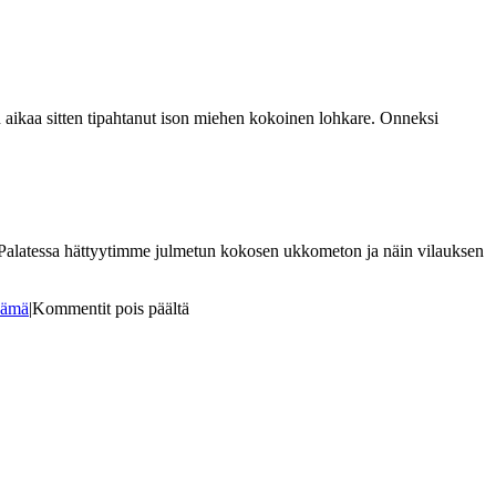
ähän aikaa sitten tipahtanut ison miehen kokoinen lohkare. Onneksi
ta. Palatessa hättyytimme julmetun kokosen ukkometon ja näin vilauksen
artikkelissa
nämä
|
Kommentit pois päältä
Pyhävuoren
salaisuudet,
Lapväärtti