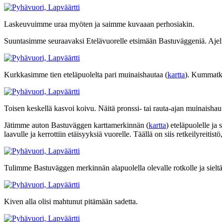
Laskeuvuimme uraa myöten ja saimme kuvaaan perhosiakin.
Suuntasimme seuraavaksi Etelävuorelle etsimään Bastuväggeniä. Ajel
Kurkkasimme tien eteläpuolelta pari muinaishautaa (
kartta
). Kummatki
Toisen keskellä kasvoi koivu. Näitä pronssi- tai rauta-ajan muinaishautoj
Jätimme auton Bastuväggen karttamerkinnän (
kartta
) eteläpuolelle ja
laavulle ja kerrottiin etäisyyksiä vuorelle. Täällä on siis retkeilyreitistö
Tulimme Bastuväggen merkinnän alapuolella olevalle rotkolle ja sieltäh
Kiven alla olisi mahtunut pitämään sadetta.