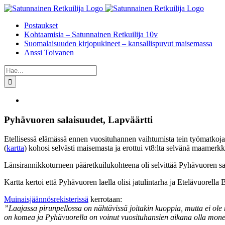
Skip
to
Postaukset
content
Kohtaamisia – Satunnainen Retkuilija 10v
Suomalaisuuden kirjopukineet – kansallispuvut maisemassa
Anssi Toivanen
Etsi
...
Katso
kuvaa
isompana
Pyhävuoren salaisuudet, Lapväärtti
Etellisessä elämässä ennen vuosituhannen vaihtumista tein työmatkoja 
(
kartta
) kohosi selvästi maisemasta ja erottui vt8:lta selvänä maamerkk
Länsirannikkoturneen pääretkuilukohteena oli selvittää Pyhävuoren salai
Kartta kertoi että Pyhävuoren laella olisi jatulintarha ja Etelävuorel
Muinaisjäännösrekisterissä
kerrotaan:
”Laajassa pirunpellossa on nähtävissä joitakin kuoppia, mutta ei ole 
on komea ja Pyhävuorella on voinut vuosituhansien aikana olla monenl