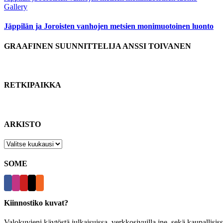
Gallery
Jäppilän ja Joroisten vanhojen metsien monimuotoinen luonto
GRAAFINEN SUUNNITTELIJA ANSSI TOIVANEN
RETKIPAIKKA
ARKISTO
ARKISTO
SOME
Kiinnostiko kuvat?
Valokuvieni käytöstä julkaisuissa, verkkosivuilla jne. sekä kaupallisiss