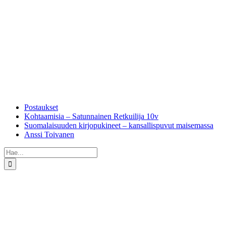
Skip
to
content
Postaukset
Kohtaamisia – Satunnainen Retkuilija 10v
Suomalaisuuden kirjopukineet – kansallispuvut maisemassa
Anssi Toivanen
Etsi
...
Katso
kuvaa
isompana