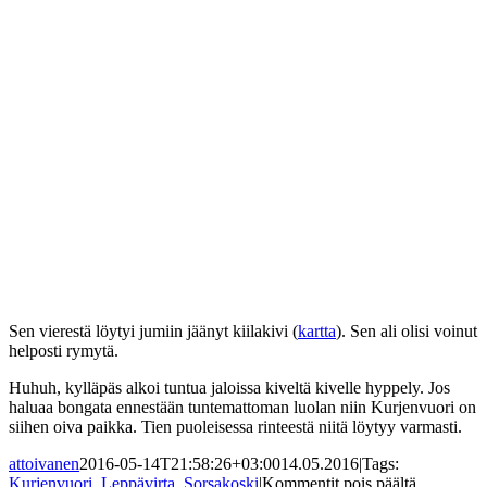
Sen vierestä löytyi jumiin jäänyt kiilakivi (
kartta
). Sen ali olisi voinut
helposti rymytä.
Huhuh, kylläpäs alkoi tuntua jaloissa kiveltä kivelle hyppely. Jos
haluaa bongata ennestään tuntemattoman luolan niin Kurjenvuori on
siihen oiva paikka. Tien puoleisessa rinteestä niitä löytyy varmasti.
attoivanen
2016-05-14T21:58:26+03:00
14.05.2016
|
Tags:
artikkeliss
Kurjenvuori
,
Leppävirta
,
Sorsakoski
|
Kommentit pois päältä