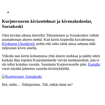
Kurjenvuoren kiviasetelmat ja kivenalusluolat,
Sorsakoski
Olen kevään aikana kierrellyt Tihusniemen ja Sorsakosken välistä
asumattoman alueen mettiä. Kun kävin kopterilla kuvailemassa
Kivikurun Ukonkiveä
, pohin että onko tämä ainoa sattuma tällä
miljoonan kiven aluella.
Viikolla taas kävin koluamassa yhtä alueen nurkkaa ja päätin sitten
kurkata illan lopuksi Kurjenlammelle vievää mettäautotietä, jota ei
ole tullut koluttua vuosiin. Suuntasin Kurjenvuorelle päin.
Kartalla
vuori näyttää julmetun suurelta kiviröykkiöltä.
Hei, mitäs… Äkkijarrutus. Täh, mikäs tämä on?