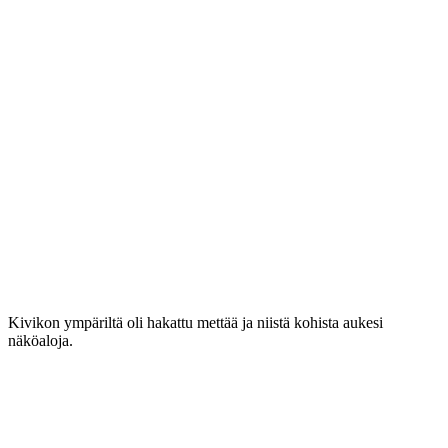
Kivikon ympäriltä oli hakattu mettää ja niistä kohista aukesi
näköaloja.