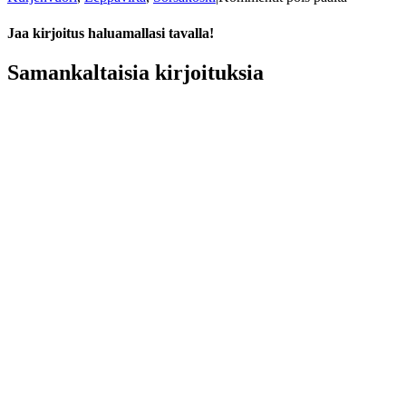
Kurjenvuo
kiviasetel
Jaa kirjoitus haluamallasi tavalla!
ja
kivenalusl
Facebook
X
Reddit
LinkedIn
Tumblr
Pinterest
Vk
Sähköposti
Samankaltaisia kirjoituksia
Sorsakosk