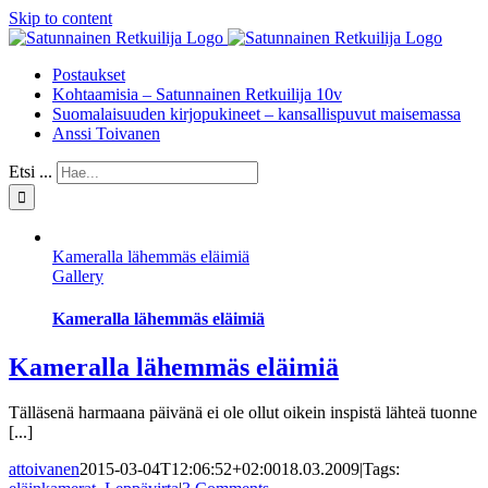
Skip to content
Postaukset
Kohtaamisia – Satunnainen Retkuilija 10v
Suomalaisuuden kirjopukineet – kansallispuvut maisemassa
Anssi Toivanen
Etsi ...
Kameralla lähemmäs eläimiä
Gallery
Kameralla lähemmäs eläimiä
Kameralla lähemmäs eläimiä
Tälläsenä harmaana päivänä ei ole ollut oikein inspistä lähteä tuonne
[...]
attoivanen
2015-03-04T12:06:52+02:00
18.03.2009
|
Tags: