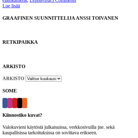
eläinkamerat
,
Leppävirta
|
3 Comments
Lue lisää
GRAAFINEN SUUNNITTELIJA ANSSI TOIVANEN
RETKIPAIKKA
ARKISTO
ARKISTO
SOME
Kiinnostiko kuvat?
Valokuvieni käytöstä julkaisuissa, verkkosivuilla jne. sekä
kaupallisissa tarkoituksissa on sovittava erikseen.