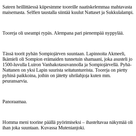
Sateen heillittäessä kiipesimme tooreille naatiskelemmaa mahtavasta
maisemasta. Selfien taustalla siintää kuulut Nattaset ja Sukkulalampi.
Tooreja oli useampi rypäs. Alempana pari pienempää nyppylää.
Tässä toorit pyhän Sompiojärven suuntaan. Lapinnoita Akmeeli,
Ikämieli oli Sompion erämaiden tunnetuin shamaani, joka asusteli jo
1500-luvulla Luiron Vanhakotasuvannolla ja Sompiojärvellä. Pyhä-
Nattanen on yksi Lapin suurista seitatuntureista. Tooreja on pietty
pyhinä paikkoina, joihin on jätetty uhrilahjoja kuten mm.
peuransarvia.
Panoraamaa.
Homma meni toorine päällä pyörimiseksi – ihasteltavaa näkymää oli
ihan joka suuntaan. Kuvassa Mutenianjoki.