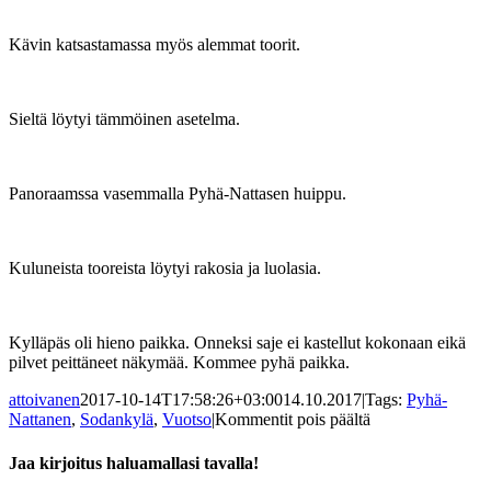
Kävin katsastamassa myös alemmat toorit.
Sieltä löytyi tämmöinen asetelma.
Panoraamssa vasemmalla Pyhä-Nattasen huippu.
Kuluneista tooreista löytyi rakosia ja luolasia.
Kylläpäs oli hieno paikka. Onneksi saje ei kastellut kokonaan eikä
pilvet peittäneet näkymää. Kommee pyhä paikka.
attoivanen
2017-10-14T17:58:26+03:00
14.10.2017
|
Tags:
Pyhä-
artikkelissa
Nattanen
,
Sodankylä
,
Vuotso
|
Kommentit pois päältä
Pyhä-
Nattanen
Jaa kirjoitus haluamallasi tavalla!
–