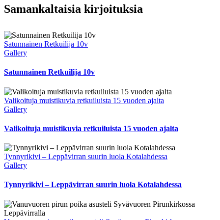
yksi
Facebook
X
Reddit
LinkedIn
Tumblr
Pinterest
Vk
Sähköposti
Samankaltaisia kirjoituksia
Lapin
suurista
seitatuntureista,
Vuotso
Satunnainen Retkuilija 10v
Gallery
Satunnainen Retkuilija 10v
Valikoituja muistikuvia retkuiluista 15 vuoden ajalta
Gallery
Valikoituja muistikuvia retkuiluista 15 vuoden ajalta
Tynnyrikivi – Leppävirran suurin luola Kotalahdessa
Gallery
Tynnyrikivi – Leppävirran suurin luola Kotalahdessa