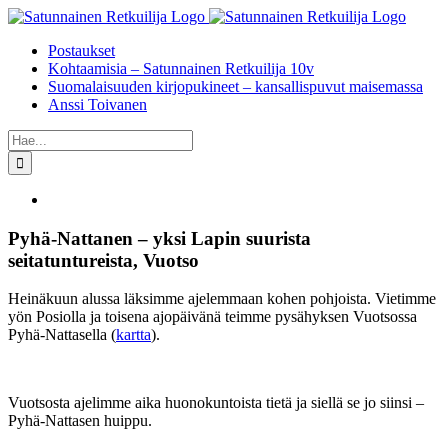
Skip
to
Postaukset
content
Kohtaamisia – Satunnainen Retkuilija 10v
Suomalaisuuden kirjopukineet – kansallispuvut maisemassa
Anssi Toivanen
Etsi
...
Katso
kuvaa
isompana
Pyhä-Nattanen – yksi Lapin suurista
seitatuntureista, Vuotso
Heinäkuun alussa läksimme ajelemmaan kohen pohjoista. Vietimme
yön Posiolla ja toisena ajopäivänä teimme pysähyksen Vuotsossa
Pyhä-Nattasella (
kartta
).
Vuotsosta ajelimme aika huonokuntoista tietä ja siellä se jo siinsi –
Pyhä-Nattasen huippu.