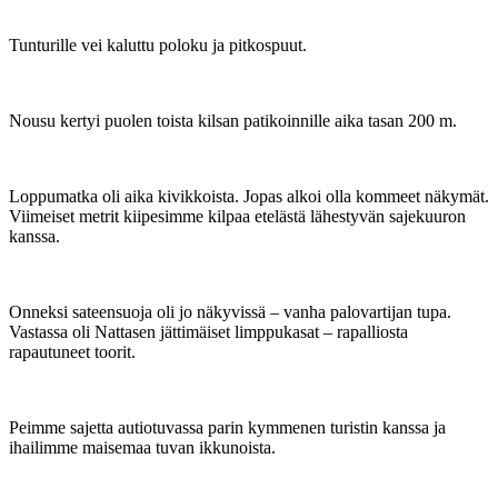
Tunturille vei kaluttu poloku ja pitkospuut.
Nousu kertyi puolen toista kilsan patikoinnille aika tasan 200 m.
Loppumatka oli aika kivikkoista. Jopas alkoi olla kommeet näkymät.
Viimeiset metrit kiipesimme kilpaa etelästä lähestyvän sajekuuron
kanssa.
Onneksi sateensuoja oli jo näkyvissä – vanha palovartijan tupa.
Vastassa oli Nattasen jättimäiset limppukasat – rapalliosta
rapautuneet toorit.
Peimme sajetta autiotuvassa parin kymmenen turistin kanssa ja
ihailimme maisemaa tuvan ikkunoista.