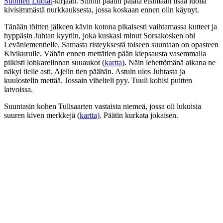
Suomen Luolat
-kirjaan. Silloin päätin palata etsimään lisää luolia
kivisimmästä nurkkauksesta, jossa koskaan ennen olin käynyt.
Tänään töitten jälkeen kävin kotona pikaisesti vaihtamassa kutteet ja
hyppäsin Juhtan kyytiin, joka kuskasi minut Sorsakosken ohi
Leväniementielle. Samasta risteyksestä toiseen suuntaan on opasteen
Kivikurulle. Vähän ennen mettätien pään kiepsausta vasemmalla
pilkisti lohkarelinnan suuaukot (
kartta)
. Näin lehettömänä aikana ne
näkyi tielle asti. Ajelin tien päähän. Astuin ulos Juhtasta ja
kuulostelin mettää. Jossain vihelteli pyy. Tuuli kohisi puitten
latvoissa.
Suuntasin kohen Tulisaarten vastaista niemeä, jossa oli lukuisia
suuren kiven merkkejä (
kartta)
. Päätin kurkata jokaisen.