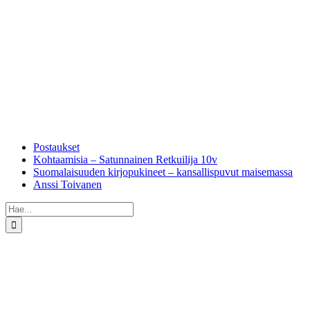
Skip
to
content
Postaukset
Kohtaamisia – Satunnainen Retkuilija 10v
Suomalaisuuden kirjopukineet – kansallispuvut maisemassa
Anssi Toivanen
Etsi
...
Katso
kuvaa
isompana