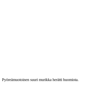
Pyöreämuotoinen suuri murikka herätti huomiota.