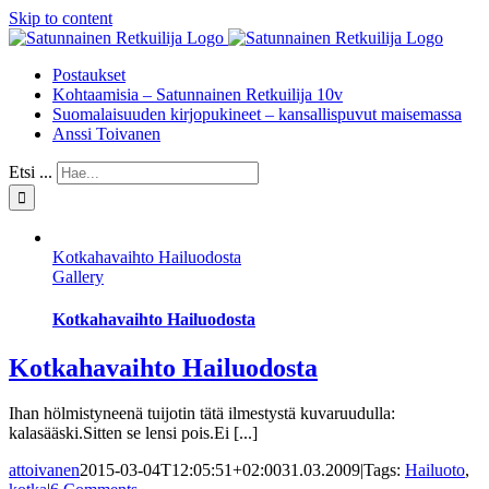
Skip to content
Postaukset
Kohtaamisia – Satunnainen Retkuilija 10v
Suomalaisuuden kirjopukineet – kansallispuvut maisemassa
Anssi Toivanen
Etsi ...
Kotkahavaihto Hailuodosta
Gallery
Kotkahavaihto Hailuodosta
Kotkahavaihto Hailuodosta
Ihan hölmistyneenä tuijotin tätä ilmestystä kuvaruudulla:
kalasääski.Sitten se lensi pois.Ei [...]
attoivanen
2015-03-04T12:05:51+02:00
31.03.2009
|
Tags:
Hailuoto
,